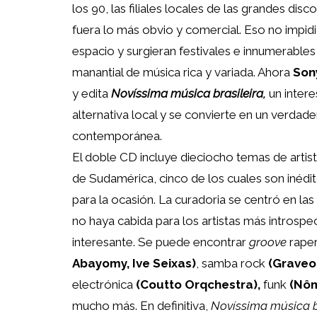
los 90, las filiales locales de las grandes di
fuera lo más obvio y comercial. Eso no impi
espacio y surgieran festivales e innumerables
manantial de música rica y variada. Ahora
Son
y edita
Novíssima música brasileira,
un intere
alternativa local y se convierte en un verdad
contemporánea.
El doble CD incluye dieciocho temas de artis
de Sudamérica, cinco de los cuales son inédi
para la ocasión. La curadoria se centró en la
no haya cabida para los artistas más introspe
interesante. Se puede encontrar
groove
rape
Abayomy, Ive Seixas)
, samba rock
(Graveol
electrónica
(Coutto Orqchestra),
funk
(Nôm
mucho más. En definitiva,
Novíssima música b