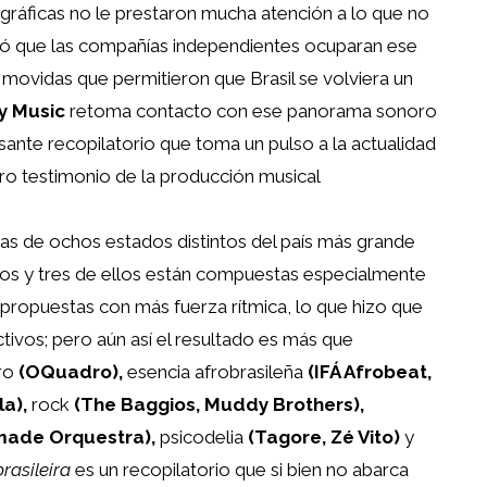
scográficas no le prestaron mucha atención a lo que no
dió que las compañías independientes ocuparan ese
 movidas que permitieron que Brasil se volviera un
y Music
retoma contacto con ese panorama sonoro
sante recopilatorio que toma un pulso a la actualidad
ero testimonio de la producción musical
tas de ochos estados distintos del país más grande
tos y tres de ellos están compuestas especialmente
s propuestas con más fuerza rítmica, lo que hizo que
ctivos; pero aún así el resultado es más que
ro
(OQuadro),
esencia afrobrasileña
(IFÁ Afrobeat,
a),
rock
(The Baggios, Muddy Brothers),
ade Orquestra),
psicodelia
(Tagore, Zé Vito)
y
rasileira
es un recopilatorio que si bien no abarca