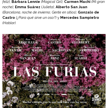
feliz),
Bárbara Lennie
(Magical Girl),
Carmen Machi
(Mi gran
noche),
Emma Suárez
(Julieta),
Alberto San Juan
(Barcelona, noche de invierno; Gente en sitios),
Gonzalo de
Castro
(¿Para qué sirve un oso?)
y
Mercedes Sampietro
(Hablar).