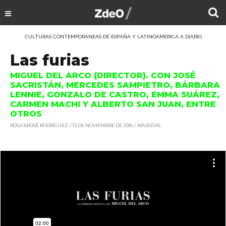
CULTURAS CONTEMPORÁNEAS DE ESPAÑA Y LATINOAMÉRICA A DIARIO
Las furias
MIGUEL DEL ARCO (DIRECTOR). CON JOSÉ
SACRISTÁN, MERCEDES SAMPIETRO, BÁRBARA
LENNIE, GONZALO DE CASTRO, EMMA SUÁREZ,
CARMEN MACHI Y ALBERTO SAN JUAN, ENTRE
OTROS
ROSA BROSÉ RODRÍGUEZ
13 DE NOVIEMBRE DE 2016
APUESTAS