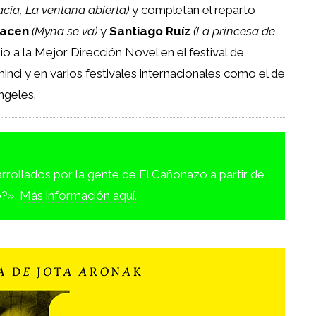
cia, La ventana abierta)
y completan el reparto
Facen
(Myna se va)
y
Santiago Ruíz
(La princesa de
io a la Mejor Dirección Novel en el festival de
inci y en varios festivales internacionales como el de
ngeles.
rrollados por la gente de El Cañonazo a partir de
o?».
Más información aquí
.