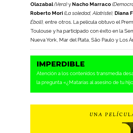
Olazabal
(Vera)
y
Nacho Marraco
(Democra
Roberto Mori
(La soledad, Alatriste),
Diana 
Éboli),
entre otros. La película obtuvo el Prem
Toulouse y ha participado con éxito en la Sem
Nueva York, Mar del Plata, São Paulo y Los Á
IMPERDIBLE
Atención a los contenidos transmedia desa
la pregunta «¿Matarías al asesino de tu hij