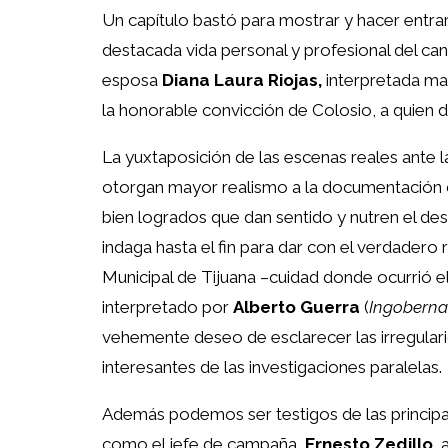
Un capítulo bastó para mostrar y hacer entra
destacada vida personal y profesional del ca
esposa
Diana Laura Riojas,
interpretada ma
la honorable convicción de Colosio, a quien 
La yuxtaposición de las escenas reales ante l
otorgan mayor realismo a la documentación de
bien logrados que dan sentido y nutren el des
indaga hasta el fin para dar con el verdadero 
Municipal de Tijuana –cuidad donde ocurrió e
interpretado por
Alberto Guerra
(
Ingobernab
vehemente deseo de esclarecer las irregulari
interesantes de las investigaciones paralelas.
Además podemos ser testigos de las principale
como el jefe de campaña,
Ernesto Zedillo,
a