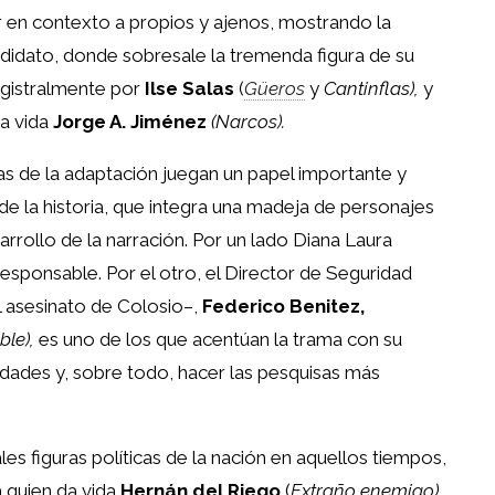
r en contexto a propios y ajenos, mostrando la
ndidato, donde sobresale la tremenda figura de su
gistralmente por
Ilse Salas
(
Güeros
y
Cantinflas),
y
da vida
Jorge A. Jiménez
(Narcos).
as de la adaptación juegan un papel importante y
 la historia, que integra una madeja de personajes
arrollo de la narración. Por un lado Diana Laura
responsable. Por el otro, el Director de Seguridad
l asesinato de Colosio–,
Federico Benitez,
le),
es uno de los que acentúan la trama con su
dades y, sobre todo, hacer las pesquisas más
s figuras políticas de la nación en aquellos tiempos,
 quien da vida
Hernán del Riego
(
Extraño enemigo)