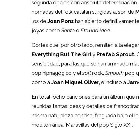
segunda opción con absoluta determinación. 
hornadas del folk catalán surgidas al son de
M
los de
Joan Pons
han abierto definitivament
joyas como
Sento
o
Ets una idea.
Cortes que, por otro lado, remiten a la ele
Everything But The Girl
y
Prefab Sprout.
C
sensibilidad, para las que se han arrimado más
pop hipnagógico y el
soft
rock.
Smooth
pop q
como a
Joan Miquel Oliver,
e incluso a
Jame
En total, ocho canciones para un álbum que no 
reunidas tantas ideas y detalles de francotirad
misma naturaleza concisa, fraguada bajo el 
mediterránea. Maravillas del pop Siglo XXI.