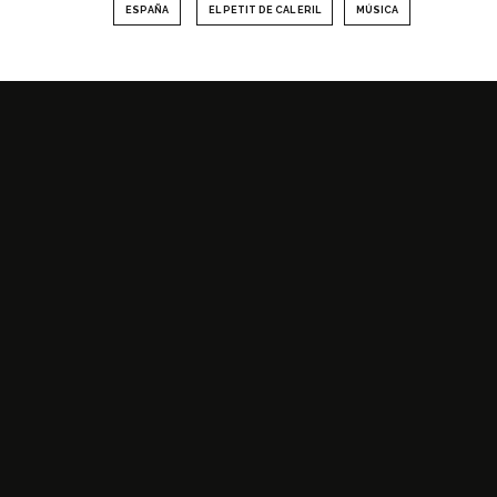
ESPAÑA
EL PETIT DE CAL ERIL
MÚSICA