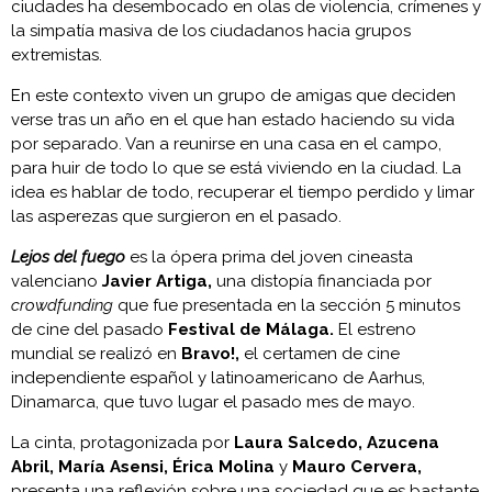
ciudades ha desembocado en olas de violencia, crímenes y
la simpatía masiva de los ciudadanos hacia grupos
extremistas.
En este contexto viven un grupo de amigas que deciden
verse tras un año en el que han estado haciendo su vida
por separado. Van a reunirse en una casa en el campo,
para huir de todo lo que se está viviendo en la ciudad. La
idea es hablar de todo, recuperar el tiempo perdido y limar
las asperezas que surgieron en el pasado.
Lejos del fuego
es la ópera prima del joven cineasta
valenciano
Javier Artiga,
una distopía financiada por
crowdfunding
que fue presentada en la sección 5 minutos
de cine del pasado
Festival de Málaga.
El estreno
mundial se realizó en
Bravo!,
el certamen de cine
independiente español y latinoamericano de Aarhus,
Dinamarca, que tuvo lugar el pasado mes de mayo.
La cinta, protagonizada por
Laura Salcedo, Azucena
Abril, María Asensi, Érica Molina
y
Mauro Cervera,
presenta una reflexión sobre una sociedad que es bastante