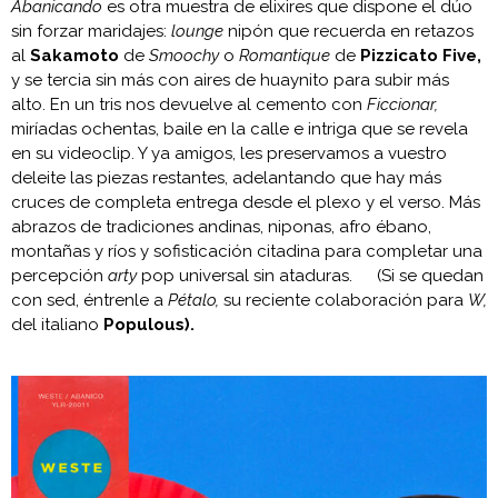
Abanicando
es otra muestra de elixires que dispone el dúo
sin forzar maridajes:
lounge
nipón que recuerda en retazos
al
Sakamoto
de
Smoochy
o
Romantique
de
Pizzicato Five,
y se tercia sin más con aires de huaynito para subir más
alto. En un tris nos devuelve al cemento con
Ficcionar,
miríadas ochentas, baile en la calle e intriga que se revela
en su videoclip. Y ya amigos, les preservamos a vuestro
deleite las piezas restantes, adelantando que hay más
cruces de completa entrega desde el plexo y el verso. Más
abrazos de tradiciones andinas, niponas, afro ébano,
montañas y ríos y sofisticación citadina para completar una
percepción
arty
pop universal sin ataduras. (Si se quedan
con sed, éntrenle a
Pétalo,
su reciente colaboración para
W,
del italiano
Populous).