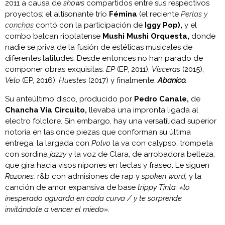
2011 a causa de
shows
compartidos entre sus respectivos
proyectos: el altisonante trío
Fémina
(el reciente
Perlas y
conchas
contó con la participación de
Iggy Pop),
y el
combo balcan rioplatense
Mushi Mushi Orquesta,
donde
nadie se priva de la fusión de estéticas musicales de
diferentes latitudes. Desde entonces no han parado de
componer obras exquisitas:
EP
(EP, 2011),
Vísceras
(2015),
Velo
(EP, 2016),
Huestes
(2017) y finalmente,
Abanico.
Su anteúltimo disco, producido por
Pedro Canale,
de
Chancha Vía Circuito,
llevaba una impronta ligada al
electro folclore. Sin embargo, hay una versatilidad superior
notoria en las once piezas que conforman su última
entrega: la largada con
Polvo
la va con calypso, trompeta
con sordina
jazzy
y la voz de Clara, de arrobadora belleza,
que gira hacia visos nipones en teclas y fraseo. Le siguen
Razones,
r&b con admisiones de rap y
spoken word,
y la
canción de amor expansiva de base
trippy
Tinta:
«lo
inesperado aguarda en cada curva / y te sorprende
invitándote a vencer el miedo».