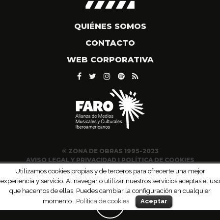
QUIÉNES SOMOS
CONTACTO
WEB CORPORATIVA
© ZONA DE OBRAS 1995-2023
AVISO LEGAL Y PRIVACIDAD
|
POLÍTICA DE COOKIES
Utilizamos cookies propias y de terceros para ofrecerte una mejor
experiencia y servicio. Al navegar o utilizar nuestros servicios aceptas el uso
que hacemos de ellas. Puedes cambiar la configuración en cualquier
momento .
Política de cookies
Aceptar