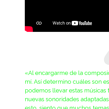
«Al encargarme de la composic
mí. Así determino cuáles son 
podemos llevar estas músicas 
nuevas sonoridades adaptadas 
esto, siento que muchos temas