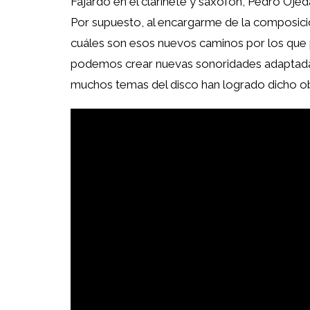
Fajardo en el clarinete y saxofón, Pedro Ojeda
Por supuesto, al encargarme de la composició
cuáles son esos nuevos caminos por los que 
podemos crear nuevas sonoridades adaptadas 
muchos temas del disco han logrado dicho ob