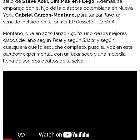
sello de
Steve Aoki, Dim Mak en Fuego.
Además, se
emparejó con el hijo de la diáspora colombiana en Nueva
York,
Gabriel Garzón-Montano,
para lanzar
Tuve,
un
sencillo incluido en su primer EP
Cassette – Lado A.
Montano, que en 2020 lanzó
Aguita,
uno de los mejores
discos del año según
Time
y según
Shock
y según
cualquiera que lo escuche completo, puso su voz en este
dembow
experimental, con un
beat
seco y una melodía
llena de sonidos ocultos de la selva.