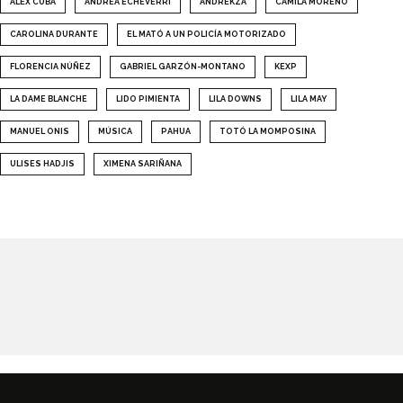
ÁLEX CUBA
ANDREA ECHEVERRI
ANDREKZA
CAMILA MORENO
CAROLINA DURANTE
EL MATÓ A UN POLICÍA MOTORIZADO
FLORENCIA NÚÑEZ
GABRIEL GARZÓN-MONTANO
KEXP
LA DAME BLANCHE
LIDO PIMIENTA
LILA DOWNS
LILA MAY
MANUEL ONIS
MÚSICA
PAHUA
TOTÓ LA MOMPOSINA
ULISES HADJIS
XIMENA SARIÑANA