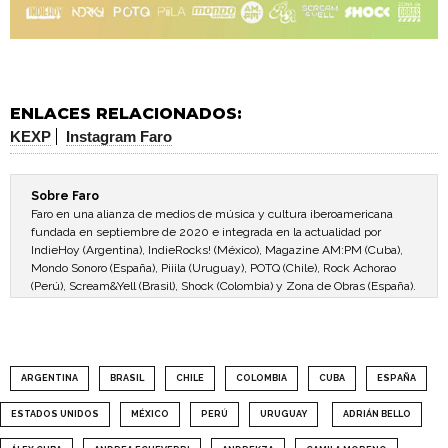
ENLACES RELACIONADOS:
KEXP
Instagram Faro
Sobre Faro
Faro en una alianza de medios de música y cultura iberoamericana
fundada en septiembre de 2020 e integrada en la actualidad por
IndieHoy (Argentina), IndieRocks! (México), Magazine AM:PM (Cuba),
Mondo Sonoro (España), Piiila (Uruguay), POTQ (Chile), Rock Achorao
(Perú), Scream&Yell (Brasil), Shock (Colombia) y Zona de Obras (España).
ARGENTINA
BRASIL
CHILE
COLOMBIA
CUBA
ESPAÑA
ESTADOS UNIDOS
MÉXICO
PERÚ
URUGUAY
ADRIÁN BELLO