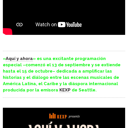
«
Aquí y ahora
» es una excitante programación
especial –comenzó el 13 de septiembre y se extiende
hasta el 15 de octubre– dedicada a amplificar las
historias y el diálogo entre las escenas musicales de
América Latina, el Caribe y la diáspora internacional
producida por la emisora
KEXP
de Seattle.