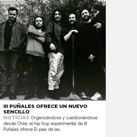
III PUÑALES OFRECE UN NUEVO
SENCILLO
NOTICIAS
Organizándose y cuestionándose
desde Chile, el hip hop experimental de III
Puñales ofrece El país de las...