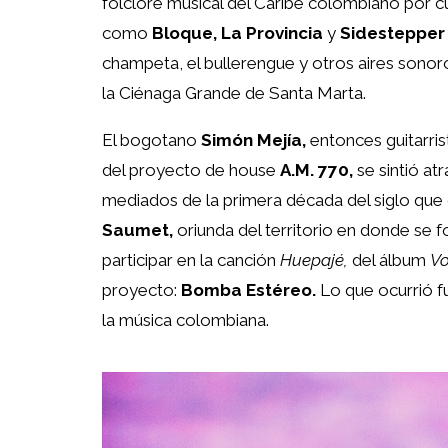
folclore musical del Caribe colombiano por c
como
Bloque, La Provincia
y
Sidestepper
champeta, el bullerengue y otros aires sonoro
la Ciénaga Grande de Santa Marta.
El bogotano
Simón Mejía,
entonces guitarris
del proyecto de house
A.M. 770,
se sintió at
mediados de la primera década del siglo que
Saumet,
oriunda del territorio en donde se fo
participar en la canción
Huepajé,
del álbum
Vo
proyecto:
Bomba Estéreo.
Lo que ocurrió fu
la música colombiana.