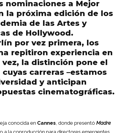
las nominaciones a Mejor
n la próxima edición de los
demia de las Artes y
cas de Hollywood.
lín por vez primera, los
a repitiron experiencia en
 vez, la distinción pone el
s cuyas carreras –estamos
versidad y anticipan
opuestas cinematográficas.
ieja conocida en
Cannes
, donde presentó
Madre
 a la coproducción para directores emergentes