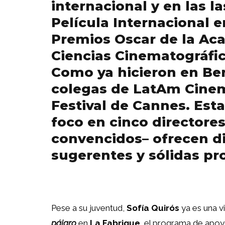
internacional y en las 
Película Internacional e
Premios Oscar de la Aca
Ciencias Cinematográfi
Como ya hicieron en Ber
colegas de LatAm Cinem
Festival de Cannes. Esta
foco en cinco directore
convencidos– ofrecen di
sugerentes y sólidas pr
Pese a su juventud,
Sofía Quirós
ya es una v
pájaro
en
La Fabrique,
el programa de apoyo