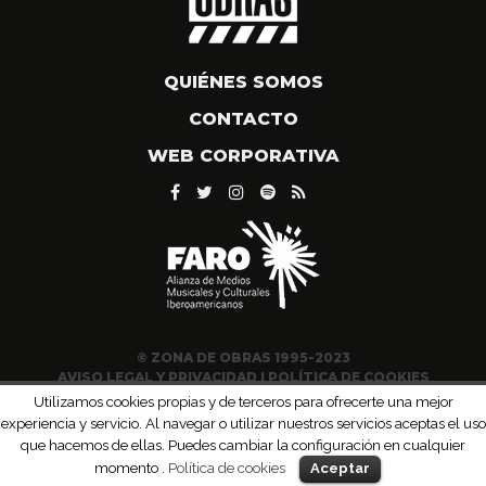
QUIÉNES SOMOS
CONTACTO
WEB CORPORATIVA
© ZONA DE OBRAS 1995-2023
AVISO LEGAL Y PRIVACIDAD
|
POLÍTICA DE COOKIES
Utilizamos cookies propias y de terceros para ofrecerte una mejor
experiencia y servicio. Al navegar o utilizar nuestros servicios aceptas el uso
que hacemos de ellas. Puedes cambiar la configuración en cualquier
momento .
Política de cookies
Aceptar