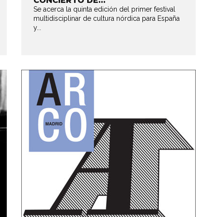
CONCIERTO DE...
Se acerca la quinta edición del primer festival
multidisciplinar de cultura nórdica para España
y...