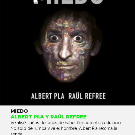
MIEDO
ALBERT PLA Y RAÜL REFREE
Veintiséis años después de haber firmado el catedralicio
No solo de rumba vive el hombre, Albert Pla retoma la
senda...