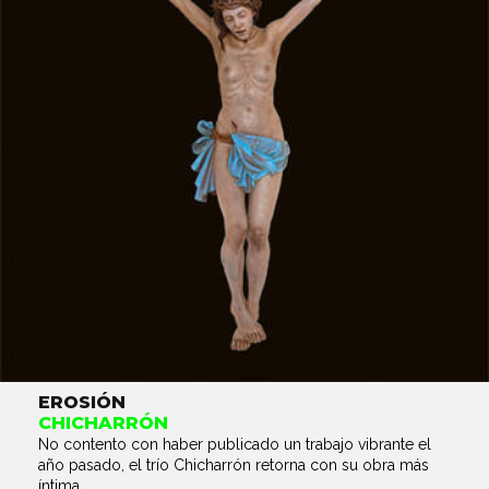
EROSIÓN
CHICHARRÓN
No contento con haber publicado un trabajo vibrante el
año pasado, el trío Chicharrón retorna con su obra más
íntima...