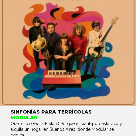
SINFONÍAS PARA TERRÍCOLAS
MODULAR
Qué: disco (edita Elefant) Porque el kraut-pop está vivo y
alquila un hogar en Buenos Aires, donde Modular se
dedica...