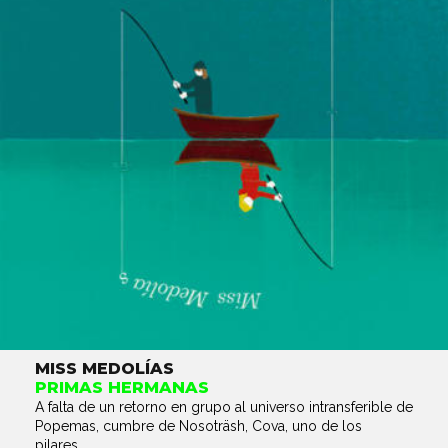
MISS MEDOLÍAS
PRIMAS HERMANAS
A falta de un retorno en grupo al universo intransferible de
Popemas, cumbre de Nosoträsh, Cova, uno de los
pilares...