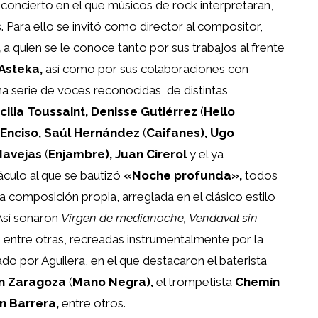
oncierto en el que músicos de rock interpretaran,
. Para ello se invitó como director al compositor,
,
a quien se le conoce tanto por sus trabajos al frente
Asteka,
así como por sus colaboraciones con
a serie de voces reconocidas, de distintas
cilia Toussaint, Denisse Gutiérrez
(
Hello
 Enciso, Saúl Hernández
(
Caifanes), Ugo
Navejas
(
Enjambre), Juan Cirerol
y el ya
culo al que se bautizó
«Noche profunda»,
todos
na composición propia, arreglada en el clásico estilo
 Así sonaron
Virgen de medianoche, Vendaval sin
,
entre otras, recreadas instrumentalmente por la
do por Aguilera, en el que destacaron el baterista
n Zaragoza
(
Mano Negra),
el trompetista
Chemín
n Barrera,
entre otros.