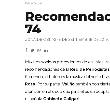
Felipe Cordeiro
Recomendac
74
ZONA DE OBRAS
8 DE SEPTIEMBRE DE 2019
Muchos sonidos procedentes de distintas trad
recomendaciones de la
Red de Periodistas
flamenco, el bolero y la música del norte bra
Rosa.
Por su parte,
Valiño
también con cierta 
atención en el disco que para él es el recopila
española
Gabinete Caligari.