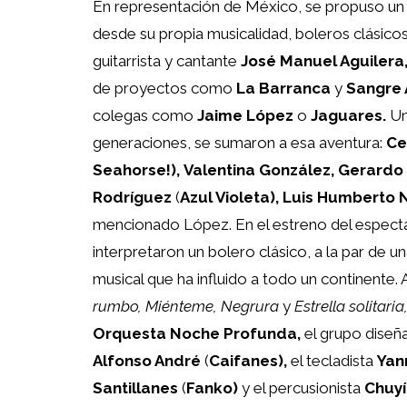
En representación de México, se propuso un c
desde su propia musicalidad, boleros clásicos
guitarrista y cantante
José Manuel Aguilera
de proyectos como
La Barranca
y
Sangre 
colegas como
Jaime López
o
Jaguares.
Un
generaciones, se sumaron a esa aventura:
Ce
Seahorse!),
Valentina González, Gerardo
Rodríguez
(
Azul Violeta), Luis Humberto 
mencionado López. En el estreno del espectá
interpretaron un bolero clásico, a la par de u
musical que ha influido a todo un continente.
rumbo, Miénteme, Negrura
y
Estrella solitaria
Orquesta Noche Profunda,
el grupo diseña
Alfonso André
(
Caifanes),
el tecladista
Yan
Santillanes
(
Fanko)
y el percusionista
Chuyí