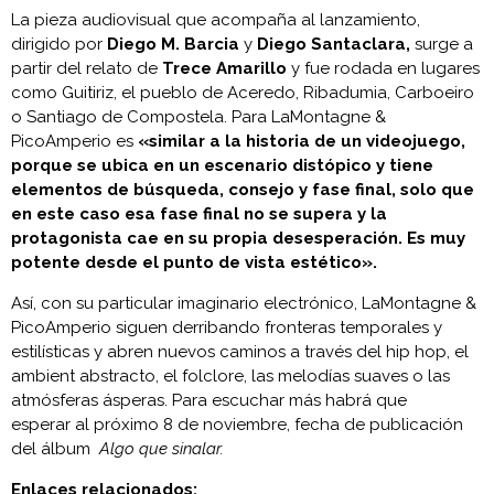
La pieza audiovisual que acompaña al lanzamiento,
dirigido por
Diego M. Barcia
y
Diego Santaclara
,
surge a
partir del relato de
Trece Amarillo
y fue rodada en lugares
como Guitiriz, el pueblo de Aceredo, Ribadumia, Carboeiro
o Santiago de Compostela. Para LaMontagne &
PicoAmperio es
«similar a la historia de un videojuego,
porque se ubica en un escenario distópico y tiene
elementos de búsqueda, consejo y fase final, solo que
en este caso esa fase final no se supera y la
protagonista cae en su propia desesperación. Es muy
potente desde el punto de vista estético».
Así, con su particular imaginario electrónico, LaMontagne &
PicoAmperio siguen derribando fronteras temporales y
estilísticas y abren nuevos caminos a través del hip hop, el
ambient abstracto, el folclore, las melodías suaves o las
atmósferas ásperas. Para escuchar más habrá que
esperar al próximo 8 de noviembre, fecha de publicación
del álbum
Algo que sinalar.
Enlaces relacionados: