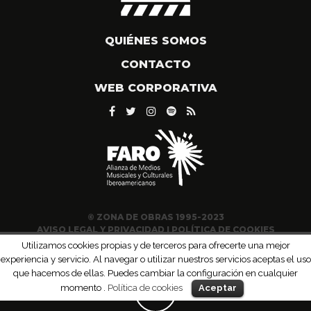
QUIÉNES SOMOS
CONTACTO
WEB CORPORATIVA
© ZONA DE OBRAS 1995-2023
AVISO LEGAL Y PRIVACIDAD
|
POLÍTICA DE COOKIES
Utilizamos cookies propias y de terceros para ofrecerte una mejor
experiencia y servicio. Al navegar o utilizar nuestros servicios aceptas el uso
que hacemos de ellas. Puedes cambiar la configuración en cualquier
momento .
Política de cookies
Aceptar