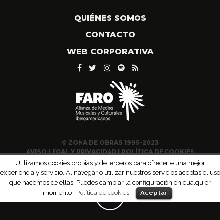
QUIÉNES SOMOS
CONTACTO
WEB CORPORATIVA
© ZONA DE OBRAS 1995-2023
AVISO LEGAL Y PRIVACIDAD
|
POLÍTICA DE COOKIES
Utilizamos cookies propias y de terceros para ofrecerte una mejor
experiencia y servicio. Al navegar o utilizar nuestros servicios aceptas el uso
que hacemos de ellas. Puedes cambiar la configuración en cualquier
momento .
Política de cookies
Aceptar