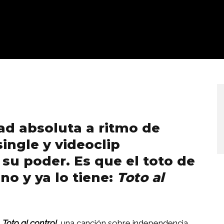
tad absoluta a ritmo de
single y videoclip
su poder. Es que el toto de
no y ya lo tiene:
Toto al
s
Toto al control,
una canción sobre independencia,