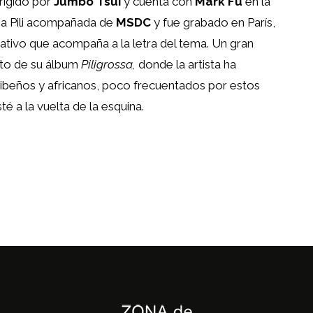
rigido por
Jumbo Tsui
y cuenta con
Mark Fu
en la
opia Pili acompañada de
MSDC
y fue grabado en París,
icativo que acompaña a la letra del tema. Un gran
ito de su álbum
Piligrossa,
donde la artista ha
ribeños y africanos, poco frecuentados por estos
té a la vuelta de la esquina.