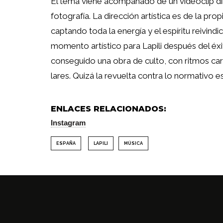
El tema viene acompañado de un videoclip di
fotografía. La dirección artística es de la pr
captando toda la energía y el espíritu reivind
momento artístico para Lapili después del éx
conseguido una obra de culto, con ritmos ca
lares. Quizá la revuelta contra lo normativo es
ENLACES RELACIONADOS:
Instagram
ESPAÑA
LAPILI
MÚSICA