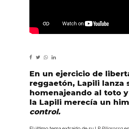
En un ejercicio de liber
reggaetón, Lapili lanza 
homenajeando al toto y 
la Lapili merecía un him
control.
El último tema extraído de su LP
Piligrossa
e