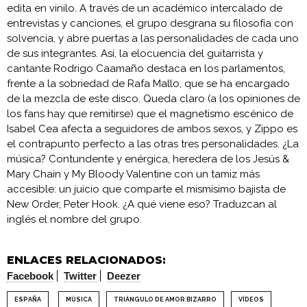
edita en vinilo. A través de un académico intercalado de
entrevistas y canciones, el grupo desgrana su filosofía con
solvencia, y abre puertas a las personalidades de cada uno
de sus integrantes. Así, la elocuencia del guitarrista y
cantante Rodrigo Caamaño destaca en los parlamentos,
frente a la sobriedad de Rafa Mallo, que se ha encargado
de la mezcla de este disco. Queda claro (a los opiniones de
los fans hay que remitirse) que el magnetismo escénico de
Isabel Cea afecta a seguidores de ambos sexos, y Zippo es
el contrapunto perfecto a las otras tres personalidades. ¿La
música? Contundente y enérgica, heredera de los Jesús &
Mary Chain y My Bloody Valentine con un tamiz más
accesible: un juicio que comparte el mismísimo bajista de
New Order, Peter Hook. ¿A qué viene eso? Traduzcan al
inglés el nombre del grupo.
ENLACES RELACIONADOS:
Facebook
Twitter
Deezer
ESPAÑA
MÚSICA
TRIÁNGULO DE AMOR BIZARRO
VÍDEOS